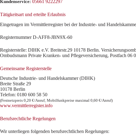
05661 9222297
Kundenservice:
Tätigkeitsart und erteilte Erlaubnis
Eingetragen im Vermittlerregister bei der Industrie- und Handelskamm
Registernummer D‑AFF8-JBN9X-60
Registerstelle: DIHK e.V. Breitestr.29 10178 Berlin. Versicherungsom
Ombudsmann Private Kranken- und Pflegeversicherung, Postfach 06 0
Gemeinsame Registerstelle
Deutsche Industrie- und Handelskammer (DIHK)
Breite Straße 29
10178 Berlin
Telefon: 0180 600 58 50
(Festnetzpreis 0,20 €/​Anruf; Mobilfunk­preise maximal 0,60 €/​Anruf)
www​.ver​mitt​ler​re​gis​ter​.info
Berufsrechtliche Regelungen
Wir unterliegen folgenden berufsrechtlichen Regelungen: