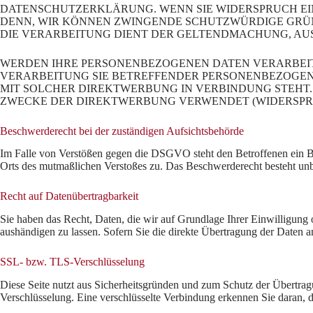
DATENSCHUTZERKLÄRUNG. WENN SIE WIDERSPRUCH EIN
DENN, WIR KÖNNEN ZWINGENDE SCHUTZWÜRDIGE GRÜND
DIE VERARBEITUNG DIENT DER GELTENDMACHUNG, AUS
WERDEN IHRE PERSONENBEZOGENEN DATEN VERARBEITE
VERARBEITUNG SIE BETREFFENDER PERSONENBEZOGENE
MIT SOLCHER DIREKTWERBUNG IN VERBINDUNG STEHT
ZWECKE DER DIREKTWERBUNG VERWENDET (WIDERSPRUCH
Beschwerde­recht bei der zuständigen Aufsichts­behörde
Im Falle von Verstößen gegen die DSGVO steht den Betroffenen ein Bes
Orts des mutmaßlichen Verstoßes zu. Das Beschwerderecht besteht unbe
Recht auf Daten­übertrag­barkeit
Sie haben das Recht, Daten, die wir auf Grundlage Ihrer Einwilligung o
aushändigen zu lassen. Sofern Sie die direkte Übertragung der Daten an
SSL- bzw. TLS-Verschlüsselung
Diese Seite nutzt aus Sicherheitsgründen und zum Schutz der Übertragu
Verschlüsselung. Eine verschlüsselte Verbindung erkennen Sie daran, d