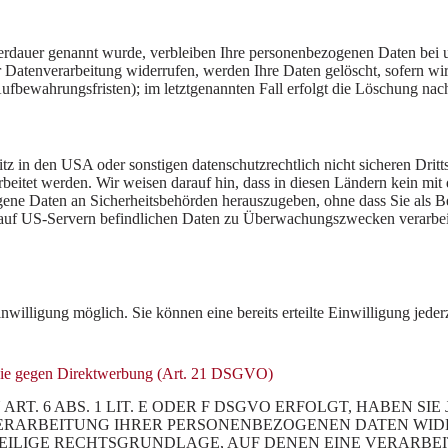
erdauer genannt wurde, verbleiben Ihre personenbezogenen Daten bei un
Datenverarbeitung widerrufen, werden Ihre Daten gelöscht, sofern wir 
fbewahrungsfristen); im letztgenannten Fall erfolgt die Löschung nach
z in den USA oder sonstigen datenschutzrechtlich nicht sicheren Dritt
rbeitet werden. Wir weisen darauf hin, dass in diesen Ländern kein mi
ne Daten an Sicherheitsbehörden herauszugeben, ohne dass Sie als Bet
auf US-Servern befindlichen Daten zu Überwachungszwecken verarbeite
nwilligung möglich. Sie können eine bereits erteilte Einwilligung jede
owie gegen Direktwerbung (Art. 21 DSGVO)
 6 ABS. 1 LIT. E ODER F DSGVO ERFOLGT, HABEN SIE 
ERARBEITUNG IHRER PERSONENBEZOGENEN DATEN WIDER
WEILIGE RECHTSGRUNDLAGE, AUF DENEN EINE VERARBE