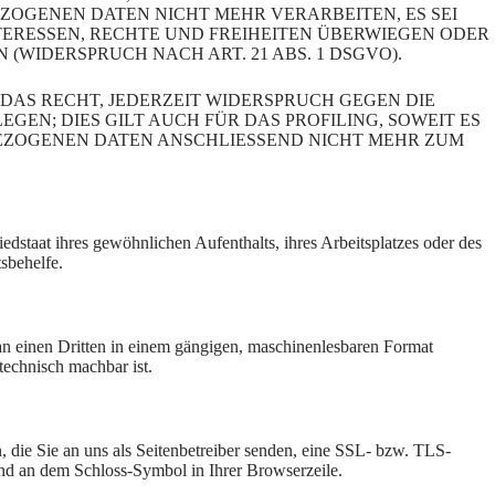
OGENEN DATEN NICHT MEHR VERARBEITEN, ES SEI
ERESSEN, RECHTE UND FREIHEITEN ÜBERWIEGEN ODER
IDERSPRUCH NACH ART. 21 ABS. 1 DSGVO).
DAS RECHT, JEDERZEIT WIDERSPRUCH GEGEN DIE
N; DIES GILT AUCH FÜR DAS PROFILING, SOWEIT ES
BEZOGENEN DATEN ANSCHLIESSEND NICHT MEHR ZUM
staat ihres gewöhnlichen Aufenthalts, ihres Arbeitsplatzes oder des
sbehelfe.
r an einen Dritten in einem gängigen, maschinenlesbaren Format
technisch machbar ist.
, die Sie an uns als Seitenbetreiber senden, eine SSL- bzw. TLS-
 und an dem Schloss-Symbol in Ihrer Browserzeile.