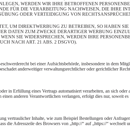
LEGEN, WERDEN WIR IHRE BETROFFENEN PERSONENBEZ
E FÜR DIE VERARBEITUNG NACHWEISEN, DIE IHRE INT
ÜBUNG ODER VERTEIDIGUNG VON RECHTSANSPRÜCHEN (W
T, UM DIREKTWERBUNG ZU BETREIBEN, SO HABEN SIE 
R DATEN ZUM ZWECKE DERARTIGER WERBUNG EINZULEGE
. WENN SIE WIDERSPRECHEN, WERDEN IHRE PERSONEN
 NACH ART. 21 ABS. 2 DSGVO).
chwerderecht bei einer Aufsichtsbehörde, insbesondere in dem Mitglied
schadet anderweitiger verwaltungsrechtlicher oder gerichtlicher Recht
der in Erfüllung eines Vertrags automatisiert verarbeiten, an sich ode
 einen anderen Verantwortlichen verlangen, erfolgt dies nur, soweit es 
ng vertraulicher Inhalte, wie zum Beispiel Bestellungen oder Anfragen
ass die Adresszeile des Browsers von „http://“ auf „https://“ wechselt