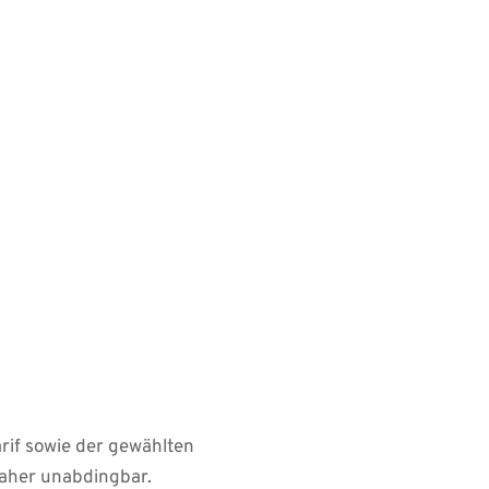
er des Neubauwertes 
ung von Ausschlüssen oder 
gen
f sowie der gewählten 
daher unabdingbar.