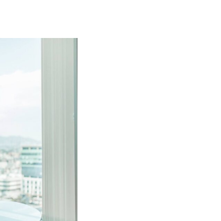
Wir analys
Wir kennen die V
angebotenen Prod
optimale Wohnge
ganzheitliche und
Ihren Bedürfnissen
Darauf achten wir 
Ermittlung des
Versicherungs
Einbeziehung 
Individuelle P