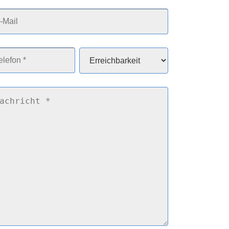
l
fon
Erreichbarkeit
*
*
richt
*