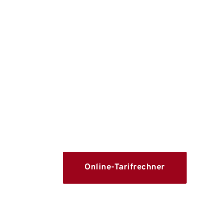
Wohngebäudevers
Die Wohngebäudeversicherung schützt 
Ruin nach Feuer, Rohrbruch, Sturm od
Sie erstattet die Reparaturkosten 
Wiederaufbau Ihres Eigenheims.
Online-Tarifrechner