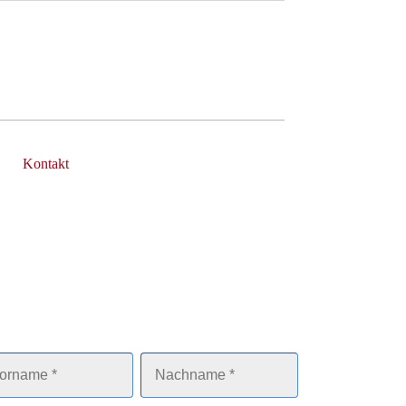
Kontakt
r rufen Sie gerne zurück
ne stehen wir Ihnen persönlich Rede und 
wort.
name
Nachname
*
*