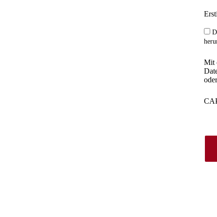
Erst
D
heru
icherung
Mit
Date
oder
vor dem finanziellen 
CA
er Überschwemmungen. 
oder den kompletten 