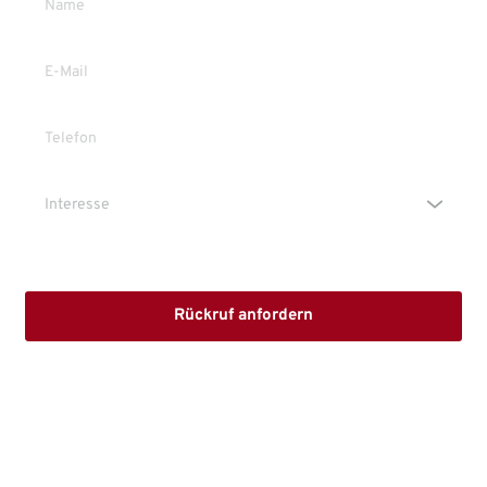
Die Erstinformation habe ich gelesen und heruntergeladen
Rückruf anfordern
Mit dem Absenden stimmen Sie der Verarbeitung Ihrer Daten 
sowie der Kontaktaufnahme per E-Mail, Post oder Telefon zu. 
Erstinformation