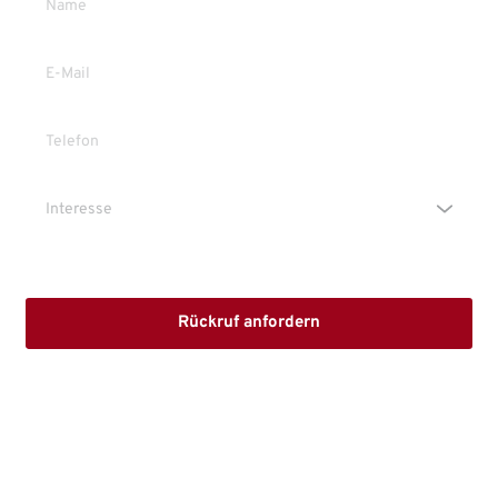
Die Erstinformation habe ich gelesen und heruntergeladen
Rückruf anfordern
Mit dem Absenden stimmen Sie der Verarbeitung Ihrer Daten 
sowie der Kontaktaufnahme per E-Mail, Post oder Telefon zu. 
Erstinformation