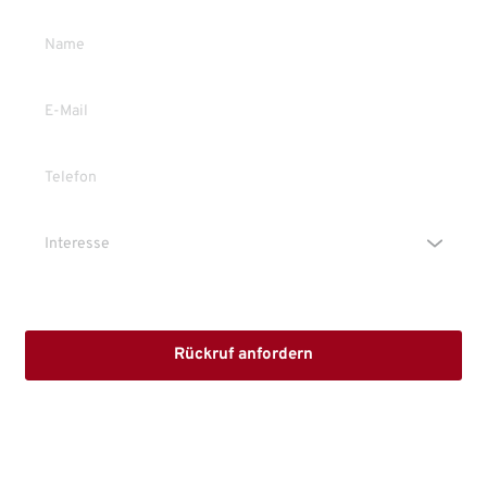
Die Erstinformation habe ich gelesen und heruntergeladen
Rückruf anfordern
Mit dem Absenden stimmen Sie der Verarbeitung Ihrer Daten 
sowie der Kontaktaufnahme per E-Mail, Post oder Telefon zu. 