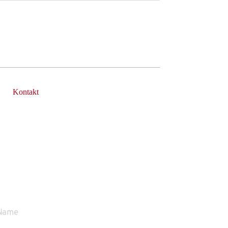
Kontakt
h rufe Sie gerne zurück
ne stehe ich Ihnen persönlich Rede und 
wort.