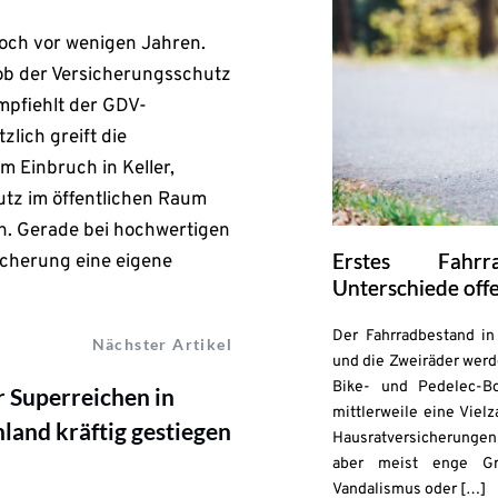
 noch vor wenigen Jahren.
 ob der Versicherungsschutz
mpfiehlt der GDV-
lich greift die
m Einbruch in Keller,
tz im öffentlichen Raum
n. Gerade bei hochwertigen
Erstes Fahrr
icherung eine eigene
Unterschiede off
Der Fahrradbestand in 
Nächster Artikel
und die Zweiräder werd
Bike- und Pedelec-B
r Superreichen in
mittlerweile eine Viel
land kräftig gestiegen
Hausratversicherungen 
aber meist enge Gr
Vandalismus oder […]