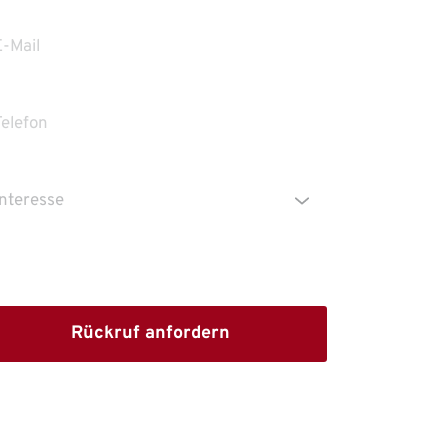
Die Erstinformation habe ich gelesen und
heruntergeladen
Rückruf anfordern
dem Absenden stimmen Sie der Verarbeitung Ihrer 
n sowie der Kontaktaufnahme per E-Mail, Post oder 
fon zu. 