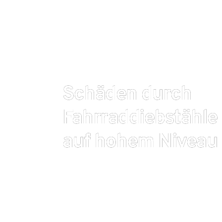
Schäden durch
Fahrraddiebstähle
auf hohem Niveau
Rund 115.000 gestohlene Fahrräder wurden den de
gemeldet, wie deren Gesamtverband GDV kürzlich b
einen neuen Tiefststand – vor 20 Jahren waren es m
2022 noch 150.000. Dieser erfreuliche Trend wird 
steigenden Werte konterkariert: Die durchschnit