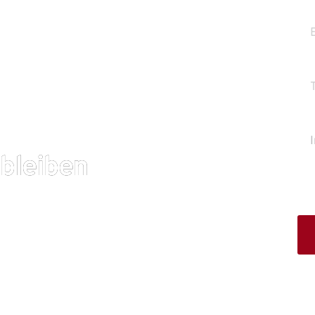
 bleiben
utschen Versicherern 2025
ekannt gab. Das markiert
ehr als doppelt so viele,
Mit 
jedoch durch die
Date
tliche Schadenssumme
Tele