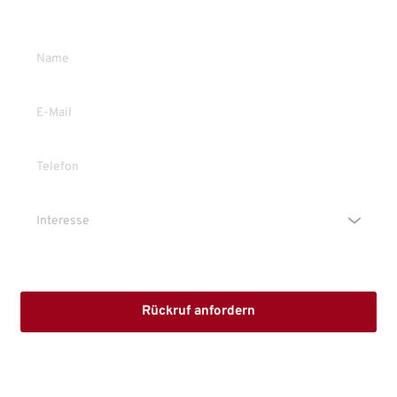
Gerne stehe ich Ihnen persönlich Rede und Antwort.
Die Erstinformation habe ich gelesen und heruntergeladen
Rückruf anfordern
Mit dem Absenden stimmen Sie der Verarbeitung Ihrer Daten 
sowie der Kontaktaufnahme per E-Mail, Post oder Telefon zu. 