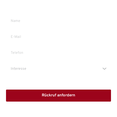
Gerne stehe ich Ihnen persönlich Rede und Antwort.
Die Erstinformation habe ich gelesen und heruntergeladen
Rückruf anfordern
Mit dem Absenden stimmen Sie der Verarbeitung Ihrer Daten 
sowie der Kontaktaufnahme per E-Mail, Post oder Telefon zu. 